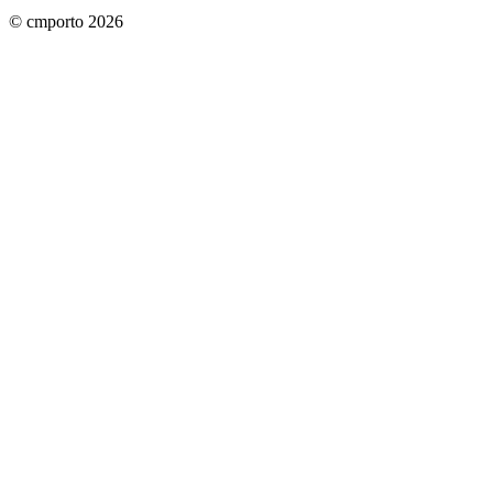
© cmporto
2026